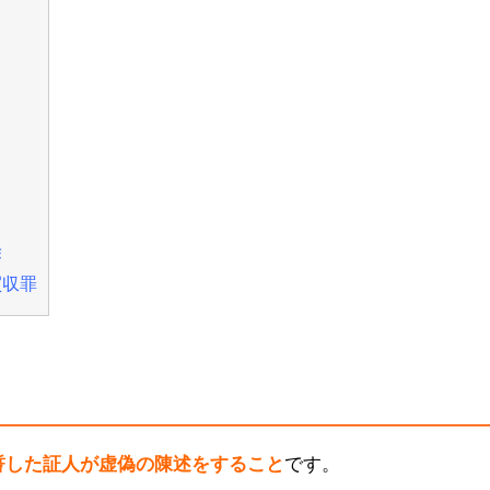
除
買収罪
誓した証人が虚偽の陳述をすること
です。