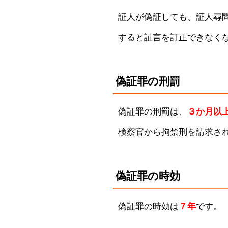
証人が偽証しても、証人尋
すると証言を訂正できなく
偽証罪の刑罰
偽証罪の刑罰は、
３か月以
検察官から拘禁刑を請求さ
偽証罪の時効
偽証罪の時効は
７年
です。