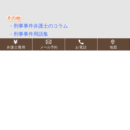
刑事事件弁護士のコラム
刑事事件用語集
弁護士費用
メール予約
お電話
地図
ウェルネス法律事務所
〒101
-0053
東京都千代田区神田美土代町11-1 神田ＫＭビル2
階
小川町、淡路町、新御茶ノ水駅より徒歩３分［
地図
］