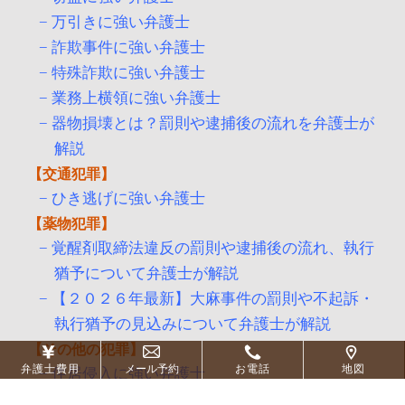
万引きに強い弁護士
詐欺事件に強い弁護士
特殊詐欺に強い弁護士
業務上横領に強い弁護士
器物損壊とは？罰則や逮捕後の流れを弁護士が
解説
交通犯罪
ひき逃げに強い弁護士
薬物犯罪
覚醒剤取締法違反の罰則や逮捕後の流れ、執行
猶予について弁護士が解説
【２０２６年最新】大麻事件の罰則や不起訴・
執行猶予の見込みについて弁護士が解説
その他の犯罪
弁護士費用
メール予約
お電話
地図
住居侵入に強い弁護士