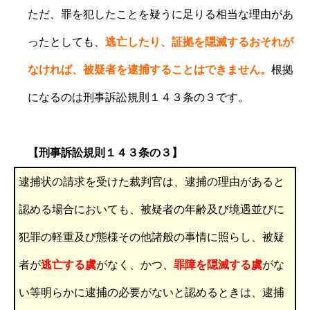
ただ、罪を犯したことを疑うに足りる相当な理由があ
ったとしても、
逃亡したり、証拠を隠滅するおそれが
なければ、被疑者を逮捕することはできません。
根拠
になるのは刑事訴訟規則１４３条の３です。
【刑事訴訟規則１４３条の３】
逮捕状の請求を受けた裁判官は、逮捕の理由があると
認める場合においても、被疑者の年齢及び境遇並びに
犯罪の軽重及び態様その他諸般の事情に照らし、被疑
者が
逃亡する虞
がなく、かつ、
罪障を隠滅する虞
がな
い等明らかに逮捕の必要がないと認めるときは、逮捕