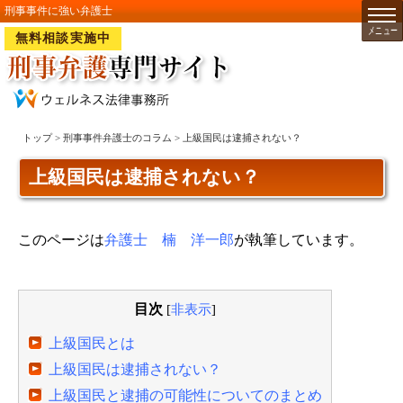
刑事事件に強い弁護士
無料相談実施中
トップ
>
刑事事件弁護士のコラム
> 上級国民は逮捕されない？
上級国民は逮捕されない？
このページは
弁護士 楠 洋一郎
が執筆しています。
目次
[
非表示
]
上級国民とは
上級国民は逮捕されない？
上級国民と逮捕の可能性についてのまとめ