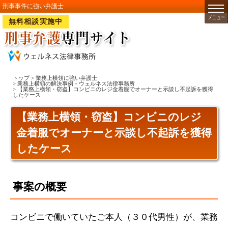
刑事事件に強い弁護士
無料相談実施中
トップ
>
業務上横領に強い弁護士
>
業務上横領の解決事例－ウェルネス法律事務所
> 【業務上横領・窃盗】コンビニのレジ金着服でオーナーと示談し不起訴を獲得
したケース
【業務上横領・窃盗】コンビニのレジ
金着服でオーナーと示談し不起訴を獲得
したケース
事案の概要
コンビニで働いていたご本人（３０代男性）が、業務