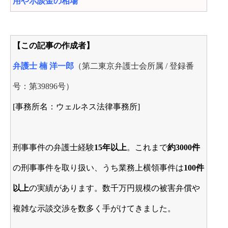
用や示談金の相場
【この記事の作成者】
弁護士 楠 洋一郎
（第二東京弁護士会所属 / 登録番
号：第39896号）
[事務所名：ウェルネス法律事務所]
刑事事件の弁護士経験
15年以上
。これまで
約3000件
の刑事事件を取り扱い、
うち業務上横領事件は
100件
以上
の実績があります。
数千万円規模の被害弁償や
複雑な示談交渉を数多く手がけてきました。