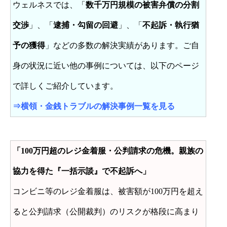
ウェルネスでは、「
数千万円規模の被害弁償の分割
交渉
」、「
逮捕・勾留の回避
」、「
不起訴・執行猶
予の獲得
」などの多数の解決実績があります。ご自
身の状況に近い他の事例については、以下のページ
で詳しくご紹介しています。
⇒
横領・金銭トラブルの解決事例一覧を見
る
「100万円超のレジ金着服・公判請求の危機。親族の
協力を得た『一括示談』で不起訴へ」
コンビニ等のレジ金着服は、被害額が100万円を超え
ると公判請求（公開裁判）のリスクが格段に高まり