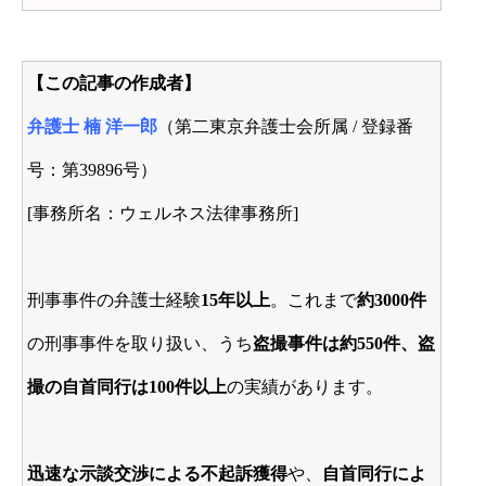
【この記事の作成者】
弁護士 楠 洋一郎
（第二東京弁護士会所属 / 登録番
号：第39896号）
[事務所名：ウェルネス法律事務所]
刑事事件の弁護士経験
15年以上
。これまで
約3000件
の刑事事件を取り扱い、うち
盗撮事件は約550件、盗
撮の自首同行は100件以上
の実績があります。
迅速な示談交渉による不起訴獲得
や、
自首同行によ