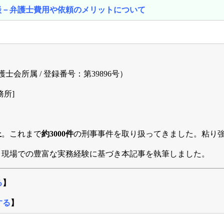
談－弁護士費用や依頼のメリットについて
士会所属 / 登録番号：第39896号）
所]
上
。これまで
約3000件
の刑事事件を取り扱ってきました。粘り
、現場での豊富な実務経験に基づき本記事を執筆しました。
る
】
する
】