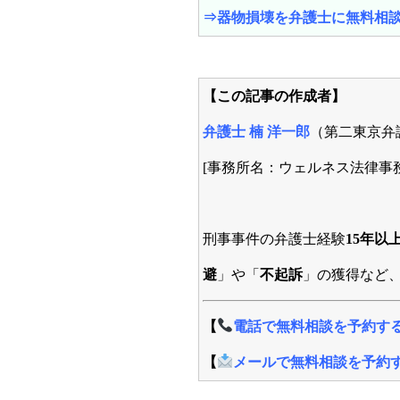
⇒
器物損壊を弁護士に無料相
【この記事の作成者】
弁護士 楠 洋一郎
（第二東京弁護
[事務所名：ウェルネス法律事務
刑事事件の弁護士経験
15年以
避
」や「
不起訴
」の獲得など
【
電話で無料相談を予約す
【
メールで無料相談を予約