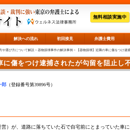
無料相談実施中
解決への流れ
初回接見
弁護士費用
方や選び方について解説
>
器物損壊事件の解決事例
> 【器物損壊】近隣の車に傷をつけ逮
車に傷をつけ逮捕されたが勾留を阻止し
一郎
（登録番号第39896号）
経営）が、道路に落ちていた石で自宅前にとまっていた車に