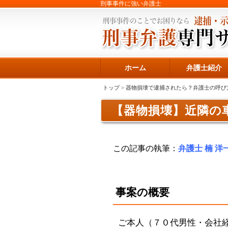
刑事事件に強い弁護士
ホーム
弁護士紹介
トップ
>
器物損壊で逮捕されたら？弁護士の呼び
【器物損壊】近隣の
この記事の執筆：
弁護士 楠 洋
事案の概要
ご本人（７０代男性・会社