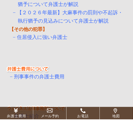
猶予について弁護士が解説
【２０２６年最新】大麻事件の罰則や不起訴・
執行猶予の見込みについて弁護士が解説
その他の犯罪
住居侵入に強い弁護士
刑事事件の弁護士費用
弁護士紹介
弁護士費用
メール予約
お電話
地図
事務所概要
地図