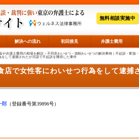
無料相談実施中
解決への流れ
初回接見
弁護士費用
金や弁護士費用の相場を解説
>
不同意わいせつ・強制わいせつの解決事例｜不起訴・釈放
行為をして逮捕されたが示談で不起訴を獲得した事件
食店で女性客にわいせつ行為をして逮捕
一郎
（登録番号第39896号）