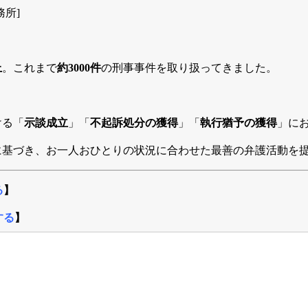
所]
上
。これまで
約3000件
の刑事事件を取り扱ってきました。
ける「
示談成立
」「
不起訴処分の獲得
」「
執行猶予の獲得
」に
に基づき、お一人おひとりの状況に合わせた最善の弁護活動を
る
】
する
】