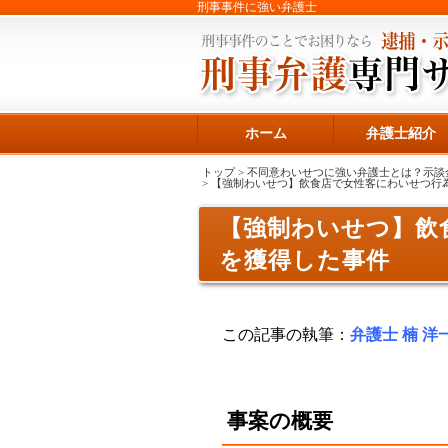
刑事事件に強い弁護士
ホーム
弁護士紹介
トップ
>
不同意わいせつに強い弁護士とは？示談
> 【強制わいせつ】飲食店で女性客にわいせつ
【強制わいせつ】飲
を獲得した事件
この記事の執筆：
弁護士 楠 洋
事案の概要