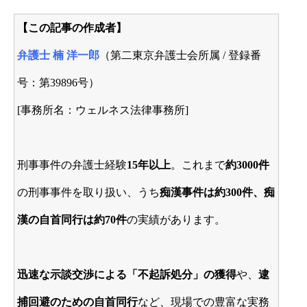
【この記事の作成者】
弁護士 楠 洋一郎
（第二東京弁護士会所属 / 登録番
号：第39896号）
[事務所名：ウェルネス法律事務所]
刑事事件の弁護士経験
15年以上
。これまで
約3000件
の刑事事件を取り扱い、うち
痴漢
事件は約300件、痴
漢の自首同行は約70件
の実績があります。
迅速な示談交渉による「不起訴処分」の獲得
や、
逮
捕回避のための自首同行
など、現場での豊富な実務