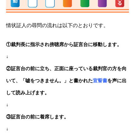
情状証人の尋問の流れは以下のとおりです。
①裁判長に指示され傍聴席か
ら証言台に移動し
ます
。
↓
②証言台の前に立ち、正面に座っている裁判官の方を向
いて、「嘘をつきません。」と書かれた
宣誓書
を声に出
して読み上げます。
↓
③証言台の前に着席します。
↓