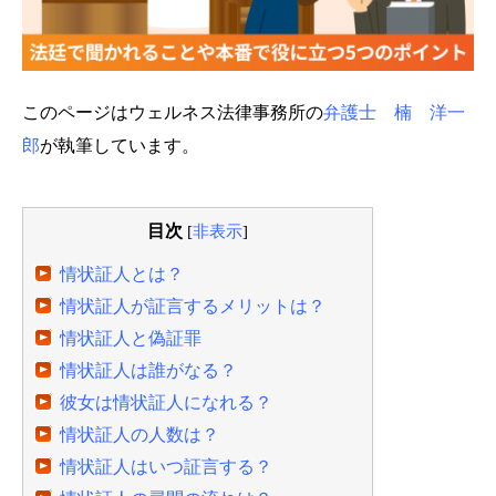
このページはウェルネス法律事務所の
弁護士 楠 洋一
郎
が執筆しています。
目次
[
非表示
]
情状証人とは？
情状証人が証言するメリットは？
情状証人と偽証罪
情状証人は誰がなる？
彼女は情状証人になれる？
情状証人の人数は？
情状証人はいつ証言する？