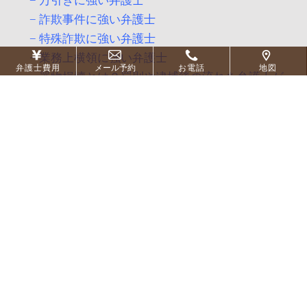
万引きに強い弁護士
詐欺事件に強い弁護士
特殊詐欺に強い弁護士
業務上横領に強い弁護士
弁護士費用
メール予約
お電話
地図
器物損壊とは？罰則や逮捕後の流れを弁護士が
解説
交通犯罪
ひき逃げに強い弁護士
薬物犯罪
覚醒剤取締法違反の罰則や逮捕後の流れ、執行
猶予について弁護士が解説
【２０２６年最新】大麻事件の罰則や不起訴・
執行猶予の見込みについて弁護士が解説
その他の犯罪
住居侵入に強い弁護士