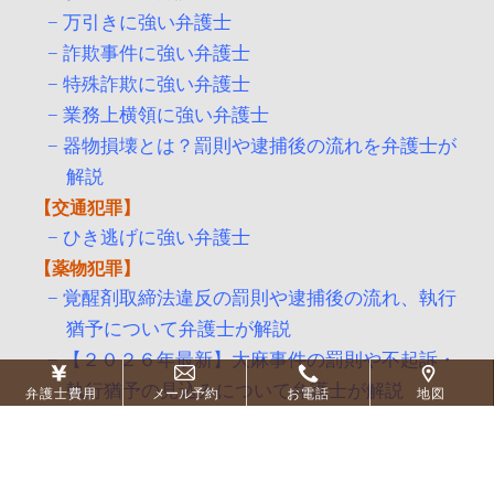
万引きに強い弁護士
詐欺事件に強い弁護士
特殊詐欺に強い弁護士
業務上横領に強い弁護士
器物損壊とは？罰則や逮捕後の流れを弁護士が
解説
交通犯罪
ひき逃げに強い弁護士
薬物犯罪
覚醒剤取締法違反の罰則や逮捕後の流れ、執行
猶予について弁護士が解説
【２０２６年最新】大麻事件の罰則や不起訴・
執行猶予の見込みについて弁護士が解説
弁護士費用
メール予約
お電話
地図
その他の犯罪
住居侵入に強い弁護士